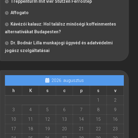
Treppenturm mit vier Stützen Ferrostep
Affogato
Kávézói kalauz: Hol találsz minőségi koffeinmentes
alternatívákat Budapesten?
Dr. Bodnár Lilla munkajogi ügyvéd és adatvédelmi
jogász szolgáltatásai
2026. augusztus
h
K
s
c
p
s
v
1
2
3
4
5
6
7
8
9
10
11
12
13
14
15
16
17
18
19
20
21
22
23