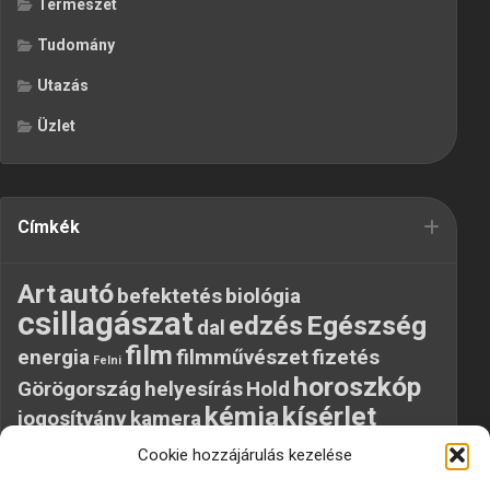
Természet
Tudomány
Utazás
Üzlet
Címkék
Art
autó
befektetés
biológia
csillagászat
edzés
Egészség
dal
film
energia
filmművészet
fizetés
Felni
horoszkóp
Görögország
helyesírás
Hold
kémia
kísérlet
jogosítvány
kamera
közlekedés
külföld
laptop
LG
mobil
Cookie hozzájárulás kezelése
munka
mobiltelefon
MSZP
nyaralás
pénz