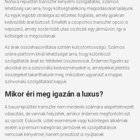
Noha a repülőtéri transzfer kényelmi szolgáltatás, számos
lehetőség van arra, hogy költséghatékony megoldásokat találjunk.
Az egyik legjobb stratégia az előzetes foglalás, amely gyakran
kedvezőbb árat biztosít. Emellett a csoportos transzfer opció is
népszerű, amely során több utas osztozik egy járművön, így a
költségek is megoszlanak.
Az árak összehasonlítása szintén kulcsfontosságú. Számos
online platform kínál lehetőséget arra, hogy különböző
szolgáltatók árait és feltételeit összevessük. Érdemes figyelni az
akciókat és a szezonális kedvezményeket is, amelyekkel jelentős
összegeket takaríthatunk meg, miközben ugyanazt a magas
színvonalú szolgáltatást kapjuk.
Mikor éri meg igazán a luxus?
A luxusrepülőtéri transzfer nem mindenki számára alapértelmezett
választás, de vannak helyzetek, amikor érdemes megfontolni ezt
az opciót. Esküvők, üzleti események vagy különleges alkalmak
esetén a prémium kategóriás járművek és szolgáltatások
nemcsak kényelmet, hanem presztízst is nyújtanak.