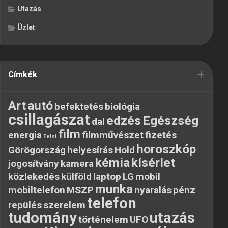
Utazás
Üzlet
Címkék
Art
autó
befektetés
biológia
csillagászat
edzés
Egészség
dal
film
energia
filmművészet
fizetés
Felni
horoszkóp
Görögország
helyesírás
Hold
kémia
kísérlet
jogosítvány
kamera
közlekedés
külföld
laptop
LG
mobil
munka
mobiltelefon
MSZP
nyaralás
pénz
telefon
repülés
szerelem
tudomány
utazás
történelem
UFO