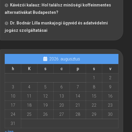
Kávézói kalauz: Hol találsz minőségi koffeinmentes
alternatívákat Budapesten?
Dr. Bodnár Lilla munkajogi ügyvéd és adatvédelmi
jogász szolgáltatásai
2026. augusztus
h
K
s
c
p
s
v
1
2
3
4
5
6
7
8
9
10
11
12
13
14
15
16
17
18
19
20
21
22
23
24
25
26
27
28
29
30
31
« jan