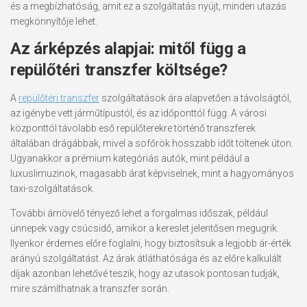
és a megbízhatóság, amit ez a szolgáltatás nyújt, minden utazás
megkönnyítője lehet.
Az árképzés alapjai: mitől függ a
repülőtéri transzfer költsége?
A
repülőtéri transzfer
szolgáltatások ára alapvetően a távolságtól,
az igénybe vett járműtípustól, és az időponttól függ. A városi
központtól távolabb eső repülőterekre történő transzferek
általában drágábbak, mivel a sofőrök hosszabb időt töltenek úton.
Ugyanakkor a prémium kategóriás autók, mint például a
luxuslimuzinok, magasabb árat képviselnek, mint a hagyományos
taxi-szolgáltatások.
További árnövelő tényező lehet a forgalmas időszak, például
ünnepek vagy csúcsidő, amikor a kereslet jelentősen megugrik.
Ilyenkor érdemes előre foglalni, hogy biztosítsuk a legjobb ár-érték
arányú szolgáltatást. Az árak átláthatósága és az előre kalkulált
díjak azonban lehetővé teszik, hogy az utasok pontosan tudják,
mire számíthatnak a transzfer során.