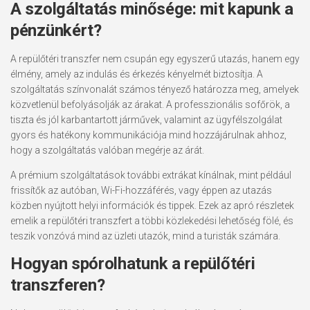
A szolgáltatás minősége: mit kapunk a
pénzünkért?
A repülőtéri transzfer nem csupán egy egyszerű utazás, hanem egy
élmény, amely az indulás és érkezés kényelmét biztosítja. A
szolgáltatás színvonalát számos tényező határozza meg, amelyek
közvetlenül befolyásolják az árakat. A professzionális sofőrök, a
tiszta és jól karbantartott járművek, valamint az ügyfélszolgálat
gyors és hatékony kommunikációja mind hozzájárulnak ahhoz,
hogy a szolgáltatás valóban megérje az árát.
A prémium szolgáltatások további extrákat kínálnak, mint például
frissítők az autóban, Wi-Fi-hozzáférés, vagy éppen az utazás
közben nyújtott helyi információk és tippek. Ezek az apró részletek
emelik a repülőtéri transzfert a többi közlekedési lehetőség fölé, és
teszik vonzóvá mind az üzleti utazók, mind a turisták számára.
Hogyan spórolhatunk a repülőtéri
transzferen?