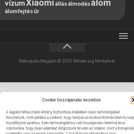
Xiaomi
álom
vízum
állás
álmodás
álomfejtés
űr
Metropolis Magazin © 2023. Minden jog fenntartva!
Cookie hozzájárulás kezelése
A legjobb felhasználói élmény biztosítása érdekében olyan technológiákat
használunk, mint például a cookie-k, hogy tároljuk az eszközinformációkat és/vag
hozzáférjünk azokhoz. Ezen technológiákhoz való hozzájárulás lehetővé teszi
számunkra, hogy olyan adatokat dolgozzunk fel ezen az oldalon, mint a böngészé
viselkedés vagy az egyedi azonosítók. A hozzájárulás elmaradása vagy