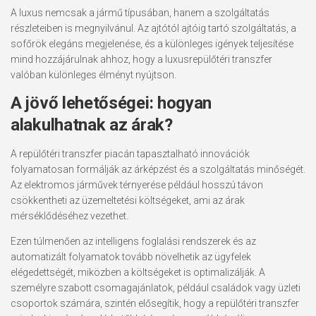
A luxus nemcsak a jármű típusában, hanem a szolgáltatás
részleteiben is megnyilvánul. Az ajtótól ajtóig tartó szolgáltatás, a
sofőrök elegáns megjelenése, és a különleges igények teljesítése
mind hozzájárulnak ahhoz, hogy a luxusrepülőtéri transzfer
valóban különleges élményt nyújtson.
A jövő lehetőségei: hogyan
alakulhatnak az árak?
A repülőtéri transzfer piacán tapasztalható innovációk
folyamatosan formálják az árképzést és a szolgáltatás minőségét.
Az elektromos járművek térnyerése például hosszú távon
csökkentheti az üzemeltetési költségeket, ami az árak
mérséklődéséhez vezethet.
Ezen túlmenően az intelligens foglalási rendszerek és az
automatizált folyamatok tovább növelhetik az ügyfelek
elégedettségét, miközben a költségeket is optimalizálják. A
személyre szabott csomagajánlatok, például családok vagy üzleti
csoportok számára, szintén elősegítik, hogy a repülőtéri transzfer