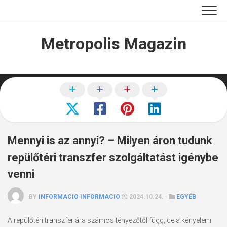
Skip
to
content
Metropolis Magazin
Mennyi is az annyi? – Milyen áron tudunk
repülőtéri transzfer szolgáltatást igénybe
venni
BY
INFORMACIO INFORMACIO
2024.10.24. ·
EGYÉB
A repülőtéri transzfer ára számos tényezőtől függ, de a kényelem