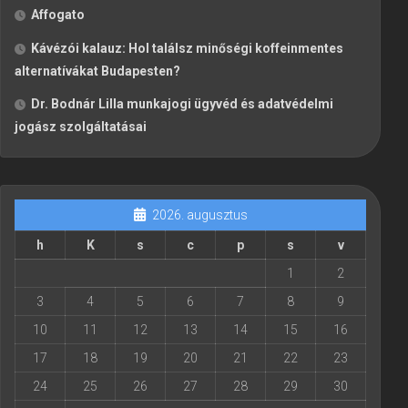
Affogato
Kávézói kalauz: Hol találsz minőségi koffeinmentes
alternatívákat Budapesten?
Dr. Bodnár Lilla munkajogi ügyvéd és adatvédelmi
jogász szolgáltatásai
2026. augusztus
h
K
s
c
p
s
v
1
2
3
4
5
6
7
8
9
10
11
12
13
14
15
16
17
18
19
20
21
22
23
24
25
26
27
28
29
30