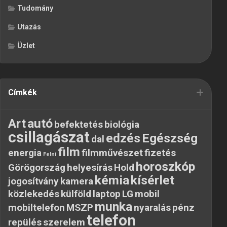
Tudomány
Utazás
Üzlet
Címkék
Art
autó
befektetés
biológia
csillagászat
edzés
Egészség
dal
film
energia
filmművészet
fizetés
Felni
horoszkóp
Görögország
helyesírás
Hold
kémia
kísérlet
jogosítvány
kamera
közlekedés
külföld
laptop
LG
mobil
munka
mobiltelefon
MSZP
nyaralás
pénz
telefon
repülés
szerelem