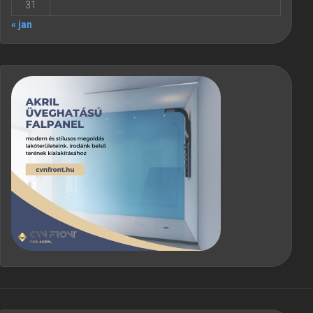
31
« jan