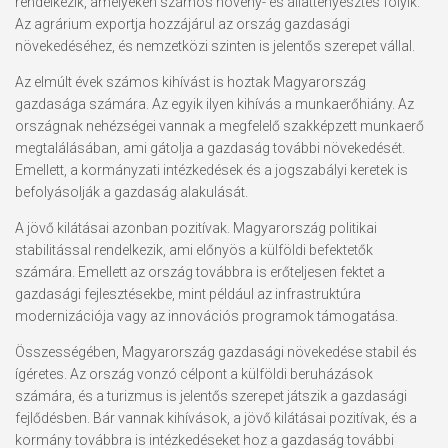
rendelkezik, amelyeken számos növény- és állattenyésztés folyik.
Az agrárium exportja hozzájárul az ország gazdasági
növekedéséhez, és nemzetközi szinten is jelentős szerepet vállal.
Az elmúlt évek számos kihívást is hoztak Magyarország
gazdasága számára. Az egyik ilyen kihívás a munkaerőhiány. Az
országnak nehézségei vannak a megfelelő szakképzett munkaerő
megtalálásában, ami gátolja a gazdaság további növekedését.
Emellett, a kormányzati intézkedések és a jogszabályi keretek is
befolyásolják a gazdaság alakulását.
A jövő kilátásai azonban pozitívak. Magyarország politikai
stabilitással rendelkezik, ami előnyös a külföldi befektetők
számára. Emellett az ország továbbra is erőteljesen fektet a
gazdasági fejlesztésekbe, mint például az infrastruktúra
modernizációja vagy az innovációs programok támogatása.
Összességében, Magyarország gazdasági növekedése stabil és
ígéretes. Az ország vonzó célpont a külföldi beruházások
számára, és a turizmus is jelentős szerepet játszik a gazdasági
fejlődésben. Bár vannak kihívások, a jövő kilátásai pozitívak, és a
kormány továbbra is intézkedéseket hoz a gazdaság további