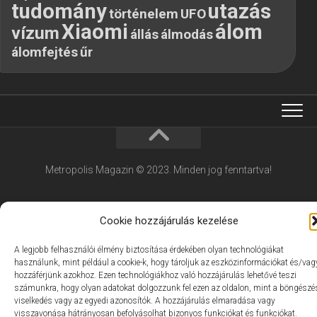
tudomány
utazás
történelem
UFO
Xiaomi
álom
vízum
állás
álmodás
álomfejtés
űr
Metropolis Magazin © 2023. Minden jog fenntartva!
Cookie hozzájárulás kezelése
A legjobb felhasználói élmény biztosítása érdekében olyan technológiákat
használunk, mint például a cookie-k, hogy tároljuk az eszközinformációkat és/vag
hozzáférjünk azokhoz. Ezen technológiákhoz való hozzájárulás lehetővé teszi
számunkra, hogy olyan adatokat dolgozzunk fel ezen az oldalon, mint a böngészé
viselkedés vagy az egyedi azonosítók. A hozzájárulás elmaradása vagy
visszavonása hátrányosan befolyásolhat bizonyos funkciókat és funkciókat.