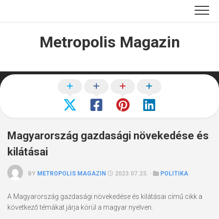
Skip
to
content
Metropolis Magazin
Magyarország gazdasági növekedése és
kilátásai
BY
METROPOLIS MAGAZIN
2023.07.23. ·
POLITIKA
A Magyarország gazdasági növekedése és kilátásai című cikk a
következő témákat járja körül a magyar nyelven.