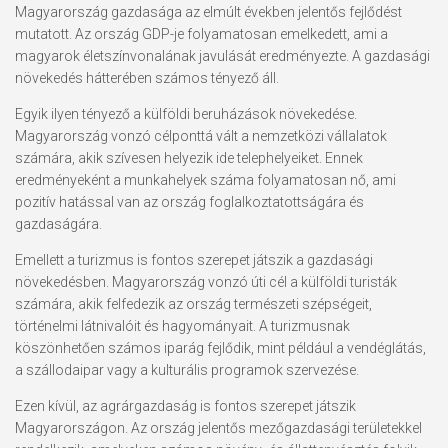
Magyarország gazdasága az elmúlt években jelentős fejlődést
mutatott. Az ország GDP-je folyamatosan emelkedett, ami a
magyarok életszínvonalának javulását eredményezte. A gazdasági
növekedés hátterében számos tényező áll.
Egyik ilyen tényező a külföldi beruházások növekedése.
Magyarország vonzó célponttá vált a nemzetközi vállalatok
számára, akik szívesen helyezik ide telephelyeiket. Ennek
eredményeként a munkahelyek száma folyamatosan nő, ami
pozitív hatással van az ország foglalkoztatottságára és
gazdaságára.
Emellett a turizmus is fontos szerepet játszik a gazdasági
növekedésben. Magyarország vonzó úti cél a külföldi turisták
számára, akik felfedezik az ország természeti szépségeit,
történelmi látnivalóit és hagyományait. A turizmusnak
köszönhetően számos iparág fejlődik, mint például a vendéglátás,
a szállodaipar vagy a kulturális programok szervezése.
Ezen kívül, az agrárgazdaság is fontos szerepet játszik
Magyarországon. Az ország jelentős mezőgazdasági területekkel