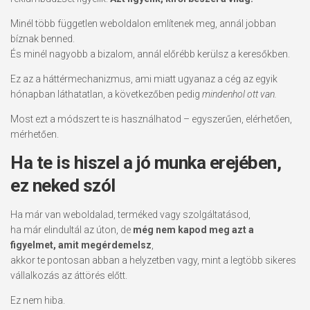
Minél több független weboldalon említenek meg, annál jobban
bíznak benned.
És minél nagyobb a bizalom, annál előrébb kerülsz a keresőkben.
Ez az a háttérmechanizmus, ami miatt ugyanaz a cég az egyik
hónapban láthatatlan, a következőben pedig
mindenhol ott van.
Most ezt a módszert te is használhatod – egyszerűen, elérhetően,
mérhetően.
Ha te is hiszel a jó munka erejében,
ez neked szól
Ha már van weboldalad, terméked vagy szolgáltatásod,
ha már elindultál az úton, de
még nem kapod meg azt a
figyelmet, amit megérdemelsz
,
akkor te pontosan abban a helyzetben vagy, mint a legtöbb sikeres
vállalkozás az áttörés előtt.
Ez nem hiba.