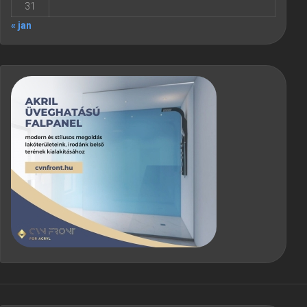
31
« jan