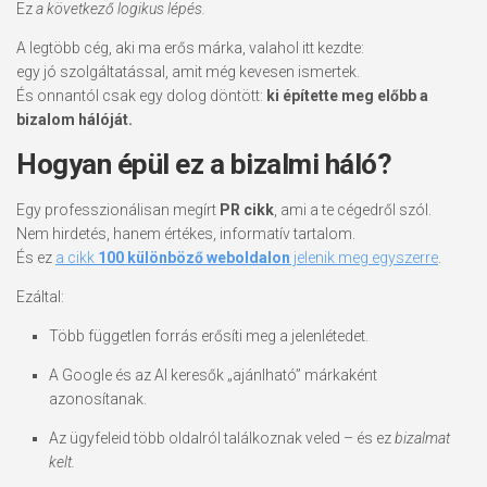
Ez
a következő logikus lépés.
A legtöbb cég, aki ma erős márka, valahol itt kezdte:
egy jó szolgáltatással, amit még kevesen ismertek.
És onnantól csak egy dolog döntött:
ki építette meg előbb a
bizalom hálóját.
Hogyan épül ez a bizalmi háló?
Egy professzionálisan megírt
PR cikk
, ami a te cégedről szól.
Nem hirdetés, hanem értékes, informatív tartalom.
És ez
a cikk
100 különböző weboldalon
jelenik meg egyszerre
.
Ezáltal:
Több független forrás erősíti meg a jelenlétedet.
A Google és az AI keresők „ajánlható” márkaként
azonosítanak.
Az ügyfeleid több oldalról találkoznak veled – és ez
bizalmat
kelt.