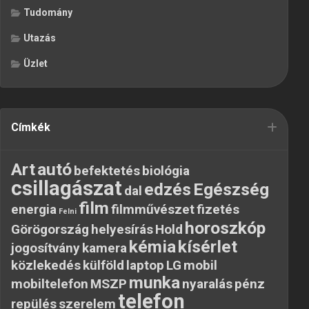
Tudomány
Utazás
Üzlet
Címkék
Art
autó
befektetés
biológia
csillagászat
edzés
Egészség
dal
film
energia
filmművészet
fizetés
Felni
horoszkóp
Görögország
helyesírás
Hold
kémia
kísérlet
jogosítvány
kamera
közlekedés
külföld
laptop
LG
mobil
munka
mobiltelefon
MSZP
nyaralás
pénz
telefon
repülés
szerelem