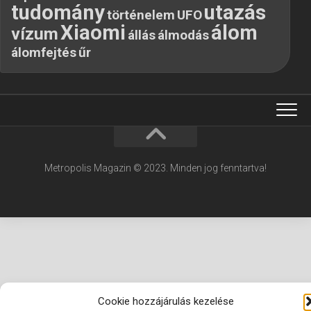
tudomány
utazás
történelem
UFO
Xiaomi
álom
vízum
állás
álmodás
álomfejtés
űr
Metropolis Magazin © 2023. Minden jog fenntartva!
Cookie hozzájárulás kezelése