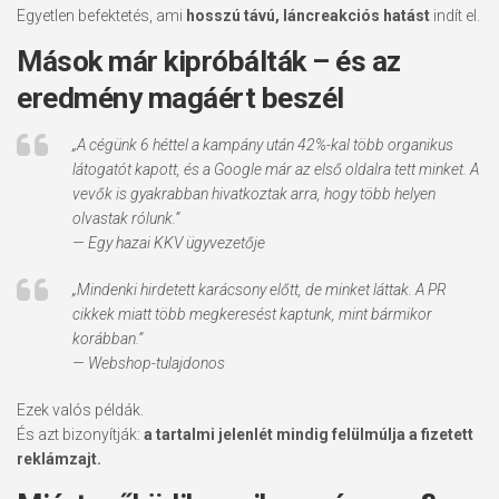
Egyetlen befektetés, ami
hosszú távú, láncreakciós hatást
indít el.
Mások már kipróbálták – és az
eredmény magáért beszél
„A cégünk 6 héttel a kampány után 42%-kal több organikus
látogatót kapott, és a Google már az első oldalra tett minket. A
vevők is gyakrabban hivatkoztak arra, hogy több helyen
olvastak rólunk.”
— Egy hazai KKV ügyvezetője
„Mindenki hirdetett karácsony előtt, de minket láttak. A PR
cikkek miatt több megkeresést kaptunk, mint bármikor
korábban.”
— Webshop-tulajdonos
Ezek valós példák.
És azt bizonyítják:
a tartalmi jelenlét mindig felülmúlja a fizetett
reklámzajt.