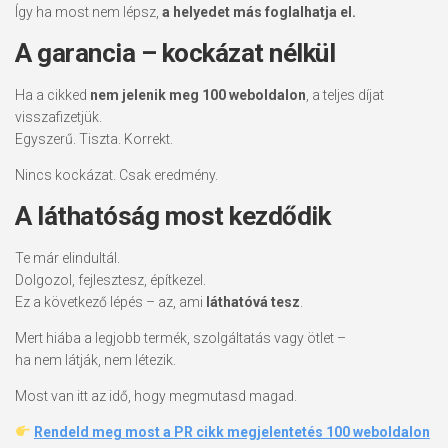
Így ha most nem lépsz,
a helyedet más foglalhatja el.
A garancia – kockázat nélkül
Ha a cikked
nem jelenik meg 100 weboldalon
, a teljes díjat
visszafizetjük.
Egyszerű. Tiszta. Korrekt.
Nincs kockázat. Csak eredmény.
A láthatóság most kezdődik
Te már elindultál.
Dolgozol, fejlesztesz, építkezel.
Ez a következő lépés – az, ami
láthatóvá tesz
.
Mert hiába a legjobb termék, szolgáltatás vagy ötlet –
ha nem látják, nem létezik.
Most van itt az idő, hogy megmutasd magad.
Rendeld meg most a PR cikk megjelentetés 100 weboldalon