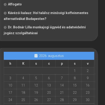
Affogato
Kávézói kalauz: Hol találsz minőségi koffeinmentes
alternatívákat Budapesten?
Dr. Bodnár Lilla munkajogi ügyvéd és adatvédelmi
jogász szolgáltatásai
2026. augusztus
h
K
s
c
p
s
v
1
2
3
4
5
6
7
8
9
10
11
12
13
14
15
16
17
18
19
20
21
22
23
24
25
26
27
28
29
30