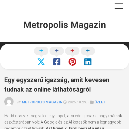
Skip
to
content
Metropolis Magazin
Egy egyszerű igazság, amit kevesen
tudnak az online láthatóságról
BY
METROPOLIS MAGAZIN
2025.10.29. ·
ÜZLET
Hadd osszak meg veled egy tippet, ami eddig csak a nagy márkák
eszköztárában volt: A Google és az AI keresők nem a legnagyobb
reklámbüdzsét figyelik.
Azt figyelik, kiről beszél a világ.