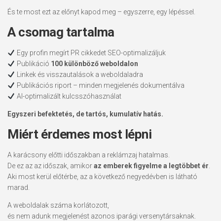
És te most ezt az előnyt kapod meg – egyszerre, egy lépéssel.
A csomag tartalma
Egy profin megírt PR cikkedet SEO-optimalizáljuk
Publikáció
100 különböző weboldalon
Linkek és visszautalások a weboldaladra
Publikációs riport – minden megjelenés dokumentálva
AI-optimalizált kulcsszóhasználat
Egyszeri befektetés, de tartós, kumulatív hatás.
Miért érdemes most lépni
A karácsony előtti időszakban a reklámzaj hatalmas.
De ez az az időszak, amikor
az emberek figyelme a legtöbbet ér
.
Aki most kerül előtérbe, az a következő negyedévben is látható
marad.
A weboldalak száma korlátozott,
és nem adunk megjelenést azonos iparági versenytársaknak.