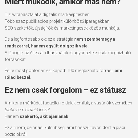
Miért működik, amikor más nem?
Tíz év tapasztalat a digitális márkaépítésben.
Több száz publikációs projekt különböző iparágakban.
SEO-szakértők, újságírók és marketingesek közös munkája.
De a legfontosabb ok: ez a stratégia
nem szembemegy a
rendszerrel, hanem együtt dolgozik vele.
A Google, az AI és a felhasználók is ugyanazt keresik: megbízható
forrásokat.
És te most pontosan ezt kapod: 100 megbízható forrást,
ami
rólad beszél.
Ez nem csak forgalom – ez státusz
Amikor a márkádat független oldalak említik, a vásárlók szemében
többé nem hirdető leszel.
Hanem
szakértő, akit ajánlanak.
Ez a finom, de óriási különbség, ami hosszú távon dönt a piaci
pozíciókról.