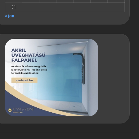
31
« jan