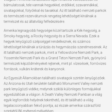
bámulatosak, tele vannak hegyekkel, erdőkkel, szavannákkal,
sivatagokkal, folyókkal és tavakkal. Az itt található nemzeti parkok
és természeti rezervátumok rengeteg lehetőséget kínálnak a
természet és az állatvilág felfedezésére.
Amerika legnagyobb hegységei közé tartozik a Kék-hegység, a
Smoky-hegység, a Rocky-hegység és a Sierra Nevada. Ezek a
hegyek lenyűgöző szépséggel rendelkeznek, és számos
lehetőséget kínálnak a túrázás és hegymászás szerelmeseinek. Az
itt található nemzeti parkok, mint a Yellowstone Nemzeti Park, a
Yosemite Nemzeti Park és a Grand Teton Nemzeti Park, gyönyörű
természeti képződményeket rejtenek, mint pl. vízesések, forróvizes
források, vulkáni kráterek és kanyonok.
Az Egyesült Államokban található sivatagok szintén lenyűgözőek.
Az Arizona és Utah területén található Monument Valley nemzeti
park lenyűgöző vidéke, melynek sziklái különleges formájukkal
egyedülállóak a világon. A Death Valley Nemzeti Parkban a világ
egyik legforróbb helyének tekinthető, és itt található a világ
legalacsonyabban fekvő pontja, az észak-amerikai szárazföld
szintjétől 86 méterrel mélyebben.