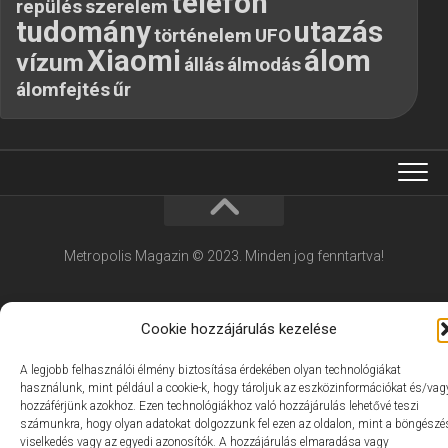
telefon
repülés
szerelem
tudomány
utazás
történelem
UFO
Xiaomi
álom
vízum
állás
álmodás
álomfejtés
űr
Metropolis Magazin © 2023. Minden jog fenntartva!
Cookie hozzájárulás kezelése
A legjobb felhasználói élmény biztosítása érdekében olyan technológiákat
használunk, mint például a cookie-k, hogy tároljuk az eszközinformációkat és/vag
hozzáférjünk azokhoz. Ezen technológiákhoz való hozzájárulás lehetővé teszi
számunkra, hogy olyan adatokat dolgozzunk fel ezen az oldalon, mint a böngészé
viselkedés vagy az egyedi azonosítók. A hozzájárulás elmaradása vagy