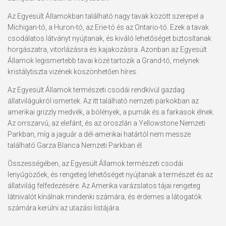
Az Egyesült Államokban található nagy tavak között szerepel a
Michigan-tó, a Huron-tó, az Erie-tó és az Ontario-tó. Ezek a tavak
csodálatos látványt nyújtanak, és kiváló lehetőséget biztosítanak
horgászatra, vitorlázásra és kajakozásra. Azonban az Egyesült
Államok legismertebb tavai közé tartozik a Grand-tó, melynek
kristálytiszta vizének köszönhetően híres.
Az Egyesült Államok természeti csodái rendkívül gazdag
állatvilágukról ismertek. Az itt található nemzeti parkokban az
amerikai grizzly medvék, a bölények, a pumák és a farkasok élnek.
Az orrszarvú, az elefánt, és az oroszlán a Yellowstone Nemzeti
Parkban, míg a jaguár a dél-amerikai határtól nem messze
található Garza Blanca Nemzeti Parkban él.
Összességében, az Egyesült Államok természeti csodái
lenyűgözőek, és rengeteg lehetőséget nyújtanak a természet és az
állatvilág felfedezésére. Az Amerika varázslatos tájai rengeteg
látnivalót kínálnak mindenki számára, és érdemes a látogatók
számára kerülni az utazási listájára.