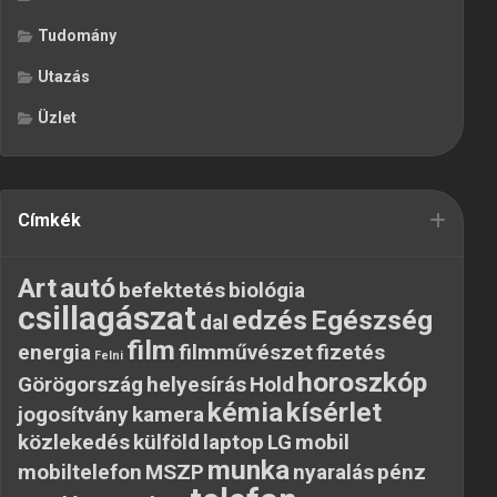
Tudomány
Utazás
Üzlet
Címkék
Art
autó
befektetés
biológia
csillagászat
edzés
Egészség
dal
film
energia
filmművészet
fizetés
Felni
horoszkóp
Görögország
helyesírás
Hold
kémia
kísérlet
jogosítvány
kamera
közlekedés
külföld
laptop
LG
mobil
munka
mobiltelefon
MSZP
nyaralás
pénz