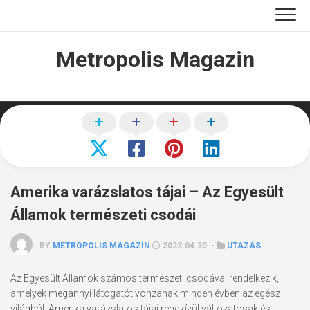
Skip
to
content
Metropolis Magazin
Amerika varázslatos tájai – Az Egyesült
Államok természeti csodái
BY
METROPOLIS MAGAZIN
2023.04.30. ·
UTAZÁS
Az Egyesült Államok számos természeti csodával rendelkezik,
amelyek megannyi látogatót vonzanak minden évben az egész
világból. Amerika varázslatos tájai rendkívül változatosak és