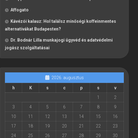
Affogato
Kávézói kalauz: Hol találsz minőségi koffeinmentes
alternatívákat Budapesten?
Dr. Bodnár Lilla munkajogi ügyvéd és adatvédelmi
jogász szolgáltatásai
2026. augusztus
h
K
s
c
p
s
v
1
2
3
4
5
6
7
8
9
10
11
12
13
14
15
16
17
18
19
20
21
22
23
24
25
26
27
28
29
30