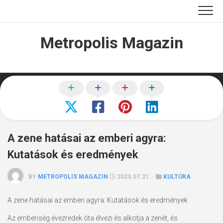
Skip
to
content
Metropolis Magazin
A zene hatásai az emberi agyra:
Kutatások és eredmények
BY
METROPOLIS MAGAZIN
2023.07.21. ·
KULTÚRA
A zene hatásai az emberi agyra: Kutatások és eredmények
Az emberiség évezredek óta élvezi és alkotja a zenét, és