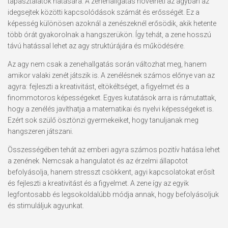
tapasztalatok hatására. A zenehallgatás növelheti az agyban az
idegsejtek közötti kapcsolódások számát és erősségét. Ez a
képesség különösen azoknál a zenészeknél erősödik, akik hetente
több órát gyakorolnak a hangszerükön. Így tehát, a zene hosszú
távú hatással lehet az agy struktúrájára és működésére.
Az agy nem csak a zenehallgatás során változhat meg, hanem
amikor valaki zenét játszik is. A zenélésnek számos előnye van az
agyra: fejleszti a kreativitást, eltökéltséget, a figyelmet és a
finommotoros képességeket. Egyes kutatások arra is rámutattak,
hogy a zenélés javíthatja a matematikai és nyelvi képességeket is.
Ezért sok szülő ösztönzi gyermekeiket, hogy tanuljanak meg
hangszeren játszani.
Összességében tehát az emberi agyra számos pozitív hatása lehet
a zenének. Nemcsak a hangulatot és az érzelmi állapotot
befolyásolja, hanem stresszt csökkent, agyi kapcsolatokat erősít
és fejleszti a kreativitást és a figyelmet. A zene így az egyik
legfontosabb és legsokoldalúbb módja annak, hogy befolyásoljuk
és stimuláljuk agyunkat.