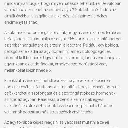
mindannyian tudjuk, hogy milyen hatással lehetünk rá. De valóban
van hatása a zenének az emberi agyra? Sok kutató és tudós az
elmúlt években vizsgálta ezt a kérdést, és számos érdekes
eredményt találtak.
A kutatások során megállapították, hogy a zene számos területen
befolyásolja és stimulálja az agyat. Először is, a zene hatással van
az ember hangulatára és érzelmi állapotára. Például, egy boldog,
pezsgő zene kiadja az agy dopamint, amely boldogságot és
örömöt kelt bennünk. Ugyanakkor, szomorú, lassú zene kiadja az
agyunkban az endorfinokat, amelyek szomorúságot vagy
melankóliát idézhetnek elő.
Ezenkívül a zene segíthet stresszes helyzetek kezelésében és
csökkentésében. A kutatások kimutatták, hogy a relaxációs zene
csökkentheti a szorongást és a szorongást okozó hormonok
szintjét az agyban. Ráadásul, a zenét alkalmazták egyes
szélsőséges stresszhatások kezelésére is, például a háborús
veteranok poszttraumás stresszének enyhítésére.
Az agy továbbá képes reagálni és változást mutatni a zenei