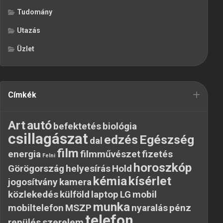
Tudomány
Utazás
Üzlet
Címkék
Art
autó
befektetés
biológia
csillagászat
edzés
Egészség
dal
film
energia
filmművészet
fizetés
Felni
horoszkóp
Görögország
helyesírás
Hold
kémia
kísérlet
jogosítvány
kamera
közlekedés
külföld
laptop
LG
mobil
munka
mobiltelefon
MSZP
nyaralás
pénz
telefon
repülés
szerelem