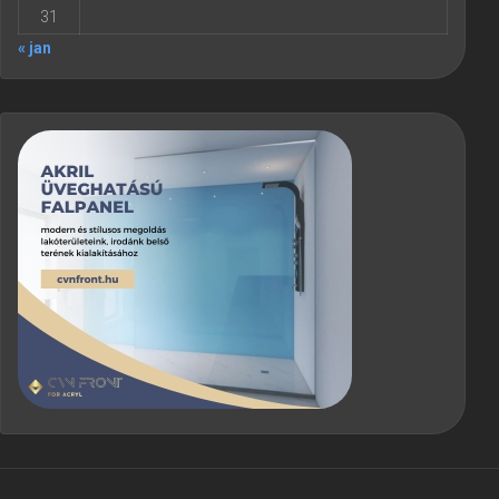
31
« jan