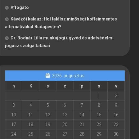
Affogato
Kávézói kalauz: Hol találsz minőségi koffeinmentes
alternatívákat Budapesten?
Dr. Bodnár Lilla munkajogi ügyvéd és adatvédelmi
jogász szolgáltatásai
2026. augusztus
h
K
s
c
p
s
v
1
2
3
4
5
6
7
8
9
10
11
12
13
14
15
16
17
18
19
20
21
22
23
24
25
26
27
28
29
30