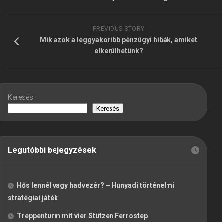
PREVIOUS STORY
Mik azok a leggyakoribb pénzügyi hibák, amiket
elkerülhetünk?
Keresés
Keresés
Legutóbbi bejegyzések
Hős lennél vagy hadvezér? – Hunyadi történelmi
stratégiai játék
Treppenturm mit vier Stützen Ferrostep