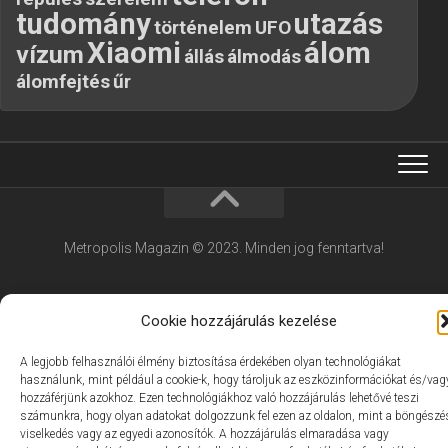
tudomány
utazás
történelem
UFO
Xiaomi
álom
vízum
állás
álmodás
álomfejtés
űr
Metropolis Magazin © 2023. Minden jog fenntartva!
Cookie hozzájárulás kezelése
A legjobb felhasználói élmény biztosítása érdekében olyan technológiákat
használunk, mint például a cookie-k, hogy tároljuk az eszközinformációkat és/vag
hozzáférjünk azokhoz. Ezen technológiákhoz való hozzájárulás lehetővé teszi
számunkra, hogy olyan adatokat dolgozzunk fel ezen az oldalon, mint a böngészé
viselkedés vagy az egyedi azonosítók. A hozzájárulás elmaradása vagy