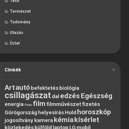
Tech
Természet
Tudomány
Utazás
Üzlet
Címkék
Art
autó
befektetés
biológia
csillagászat
edzés
Egészség
dal
film
energia
filmművészet
fizetés
Felni
horoszkóp
Görögország
helyesírás
Hold
kémia
kísérlet
jogosítvány
kamera
közlekedés
külföld
laptop
LG
mobil