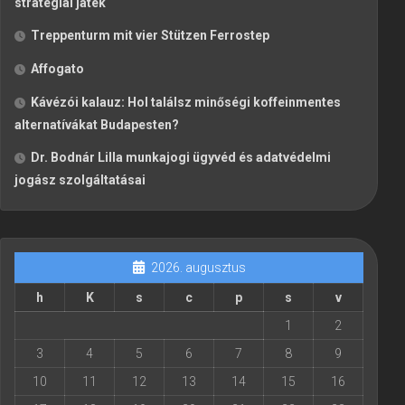
stratégiai játék
Treppenturm mit vier Stützen Ferrostep
Affogato
Kávézói kalauz: Hol találsz minőségi koffeinmentes
alternatívákat Budapesten?
Dr. Bodnár Lilla munkajogi ügyvéd és adatvédelmi
jogász szolgáltatásai
2026. augusztus
h
K
s
c
p
s
v
1
2
3
4
5
6
7
8
9
10
11
12
13
14
15
16