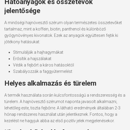
Hatóanyagok és összetevők
jelentősége
A minőségi hajnövesztő szérum olyan természetes összetevőket
tartalmaz, mint a koffein, biotin, panthenol és különböző
gyógynövényes kivonatok. Ezek az anyagok együttesen fejtik ki
jótékony hatásukat:
Stimulálják a hajhagymákat
Erősítik a hajszálakat
Védik a fejbőrt a káros hatásoktól
Szabályozzák a faggyútermelést
Helyes alkalmazás és türelem
A termék használata során kulcsfontosságú a rendszeresség és a
türelem. A hajnövesztő szérumot naponta javasolt alkalmazni,
lehetőleg este, tiszta fejbőrre. A látható eredmények általában 2-3
hónap rendszeres használat után jelentkeznek. Fontos, hogy a
kezelést ne hagyjuk abba az első pozitív jelek megjelenésekor.