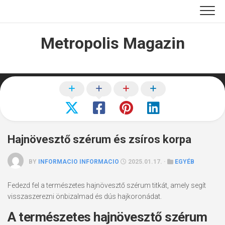
Skip
to
content
Metropolis Magazin
Hajnövesztő szérum és zsíros korpa
BY
INFORMACIO INFORMACIO
2025.01.17. ·
EGYÉB
Fedezd fel a természetes hajnövesztő szérum titkát, amely segít
visszaszerezni önbizalmad és dús hajkoronádat.
A természetes hajnövesztő szérum