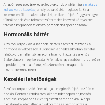
A fejbőr egészségének egyik leggyakoribb problémája
a makacs
zsíros korpa kezelése
, amely sokak életét megkeseríti. Ez a
kellemetlen állapot akkor alakul ki, amikor a fejbőr faggyúmirigyei
túlműködnek, és a fokozott zsírtermelés kedvező környezetet
teremt a korpásodást okozó gombák elszaporodásának.
Hormonális háttér
A zsíros korpa kialakulásában jelentős szerepet játszanak a
hormonális változások. Különösen a tinédzserkorban és fiatal
felnőttkorban jellemző, amikor a hormonháztartás jelentős
átalakuláson megy keresztül. A férfiaknál gyakrabban fordul elő ez
a probléma, mint a nőknél, köszönhetően a magasabb
tesztoszteronszintnek.
Kezelési lehetőségek
A zsíros korpa kezelésének alapja a megfelelő fejbőrtisztítás és
ápolás. Fontos a rendszeres, akár mindennapos hajmosás
speciális, korpásodás ellen fejlesztett samponokkal. A népi
hiedelmekkel ellentétben a gyakori mosás nem fokozza a