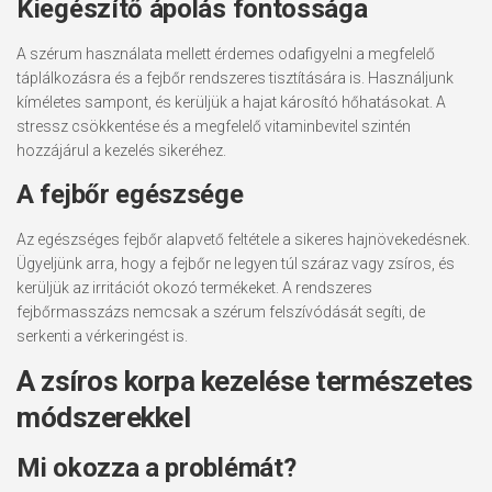
Kiegészítő ápolás fontossága
A szérum használata mellett érdemes odafigyelni a megfelelő
táplálkozásra és a fejbőr rendszeres tisztítására is. Használjunk
kíméletes sampont, és kerüljük a hajat károsító hőhatásokat. A
stressz csökkentése és a megfelelő vitaminbevitel szintén
hozzájárul a kezelés sikeréhez.
A fejbőr egészsége
Az egészséges fejbőr alapvető feltétele a sikeres hajnövekedésnek.
Ügyeljünk arra, hogy a fejbőr ne legyen túl száraz vagy zsíros, és
kerüljük az irritációt okozó termékeket. A rendszeres
fejbőrmasszázs nemcsak a szérum felszívódását segíti, de
serkenti a vérkeringést is.
A zsíros korpa kezelése természetes
módszerekkel
Mi okozza a problémát?