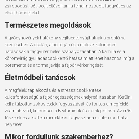
zsírosodást, sőt, segít eltávolítani a felhalmozódott faggyút és az
elhalt hámsejteket.
Természetes megoldások
A gyógynövények hatékony segítséget nyújthatnak a probléma
kezelésében. A csalán, a bojtorján és a diólevél különösen
hatásosak a faggyútermelés szabályozásában. A kamilla és a
körömvirág gyulladáscsökkentő hatása miatt lehet hasznos, míg a
borsmenta és a torma javítja a fejbőr vérkeringését.
Életmódbeli tanácsok
A megfelelő táplálkozás és a stressz csökkentése
kulcsfontosságú a fejbőr egészségének helyreállításában. Kerülni
kell a túlzottan zsíros ételek fogyasztását, és fontos a megfelelő
vitaminbevitel, különösen a B-vitaminok és a cink pótlása. Az erős
fűszerek és a koffein mértéktelen fogyasztása szintén ronthat a
helyzeten.
Mikor forduljunk szakemberhez?