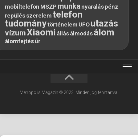
munka
mobiltelefon
MSZP
nyaralás
pénz
telefon
repülés
szerelem
tudomány
utazás
történelem
UFO
Xiaomi
álom
vízum
állás
álmodás
álomfejtés
űr
Metropolis Magazin © 2023. Minden jog fenntartva!