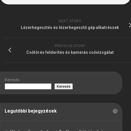
NEXT STORY
Lézerhegesztés és lézerhegesztő gép alkatrészek
PREVIOUS STORY
Csőtörés felderítés és kamerás csővizsgálat
Keresés
Keresés
Legutóbbi bejegyzések