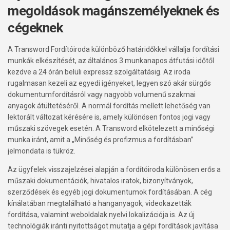
megoldások magánszemélyeknek és
cégeknek
A Transword Fordítóiroda különböző határidőkkel vállalja fordítási
munkák elkészítését, az általános 3 munkanapos átfutási időtől
kezdve a 24 órán belüli expressz szolgáltatásig. Az iroda
rugalmasan kezeli az egyedi igényeket, legyen szó akár sürgős
dokumentumfordításról vagy nagyobb volumenű szakmai
anyagok átültetéséről. A normál fordítás mellett lehetőség van
lektorált változat kérésére is, amely különösen fontos jogi vagy
műszaki szövegek esetén. A Transword elkötelezett a minőségi
munka iránt, amit a „Minőség és profizmus a fordításban”
jelmondata is tükröz.
Az ügyfelek visszajelzései alapján a fordítóiroda különösen erős a
műszaki dokumentációk, hivatalos iratok, bizonyítványok,
szerződések és egyéb jogi dokumentumok fordításában. A cég
kínálatában megtalálható a hanganyagok, videokazetták
fordítása, valamint weboldalak nyelvi lokalizációja is. Az új
technológiák iránti nyitottságot mutatja a gépi fordítások javítása