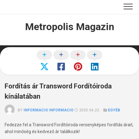
Skip
to
content
Metropolis Magazin
Fordítás ár Transword Fordítóiroda
kínálatában
BY
INFORMACIO INFORMACIO
2025.04.23. ·
EGYÉB
Fedezze fel a Transword Fordítóiroda versenyképes fordítás árait,
ahol minőség és kedvező ár találkozik!