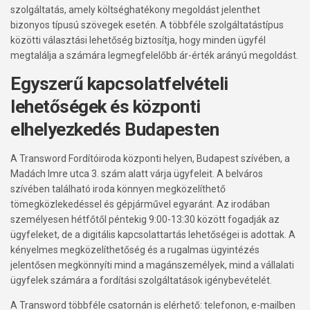
szolgáltatás, amely költséghatékony megoldást jelenthet
bizonyos típusú szövegek esetén. A többféle szolgáltatástípus
közötti választási lehetőség biztosítja, hogy minden ügyfél
megtalálja a számára legmegfelelőbb ár-érték arányú megoldást.
Egyszerű kapcsolatfelvételi
lehetőségek és központi
elhelyezkedés Budapesten
A Transword Fordítóiroda központi helyen, Budapest szívében, a
Madách Imre utca 3. szám alatt várja ügyfeleit. A belváros
szívében található iroda könnyen megközelíthető
tömegközlekedéssel és gépjárművel egyaránt. Az irodában
személyesen hétfőtől péntekig 9:00-13:30 között fogadják az
ügyfeleket, de a digitális kapcsolattartás lehetőségei is adottak. A
kényelmes megközelíthetőség és a rugalmas ügyintézés
jelentősen megkönnyíti mind a magánszemélyek, mind a vállalati
ügyfelek számára a fordítási szolgáltatások igénybevételét.
A Transword többféle csatornán is elérhető: telefonon, e-mailben