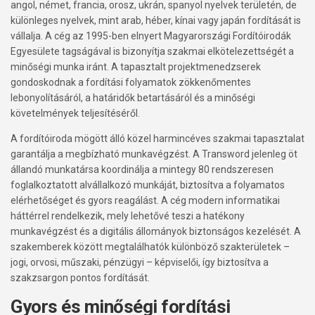
angol, német, francia, orosz, ukrán, spanyol nyelvek területén, de
különleges nyelvek, mint arab, héber, kínai vagy japán fordítását is
vállalja. A cég az 1995-ben elnyert Magyarországi Fordítóirodák
Egyesülete tagságával is bizonyítja szakmai elkötelezettségét a
minőségi munka iránt. A tapasztalt projektmenedzserek
gondoskodnak a fordítási folyamatok zökkenőmentes
lebonyolításáról, a határidők betartásáról és a minőségi
követelmények teljesítéséről.
A fordítóiroda mögött álló közel harmincéves szakmai tapasztalat
garantálja a megbízható munkavégzést. A Transword jelenleg öt
állandó munkatársa koordinálja a mintegy 80 rendszeresen
foglalkoztatott alvállalkozó munkáját, biztosítva a folyamatos
elérhetőséget és gyors reagálást. A cég modern informatikai
háttérrel rendelkezik, mely lehetővé teszi a hatékony
munkavégzést és a digitális állományok biztonságos kezelését. A
szakemberek között megtalálhatók különböző szakterületek –
jogi, orvosi, műszaki, pénzügyi – képviselői, így biztosítva a
szakzsargon pontos fordítását.
Gyors és minőségi fordítási