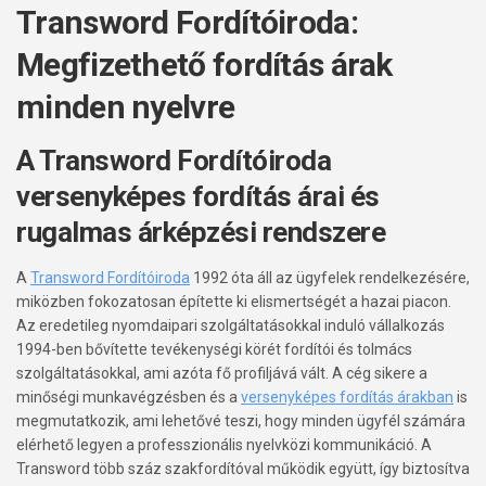
Transword Fordítóiroda:
Megfizethető fordítás árak
minden nyelvre
A Transword Fordítóiroda
versenyképes fordítás árai és
rugalmas árképzési rendszere
A
Transword Fordítóiroda
1992 óta áll az ügyfelek rendelkezésére,
miközben fokozatosan építette ki elismertségét a hazai piacon.
Az eredetileg nyomdaipari szolgáltatásokkal induló vállalkozás
1994-ben bővítette tevékenységi körét fordítói és tolmács
szolgáltatásokkal, ami azóta fő profiljává vált. A cég sikere a
minőségi munkavégzésben és a
versenyképes fordítás árakban
is
megmutatkozik, ami lehetővé teszi, hogy minden ügyfél számára
elérhető legyen a professzionális nyelvközi kommunikáció. A
Transword több száz szakfordítóval működik együtt, így biztosítva