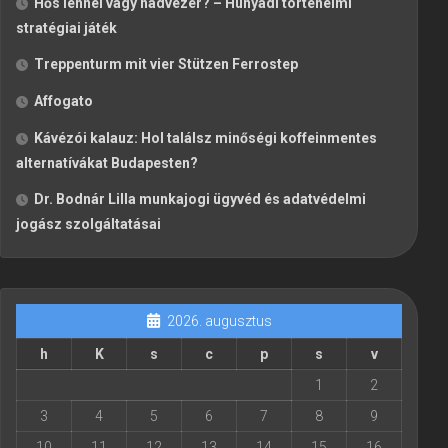
Hős lennél vagy hadvezér? – Hunyadi történelmi
stratégiai játék
Treppenturm mit vier Stützen Ferrostep
Affogato
Kávézói kalauz: Hol találsz minőségi koffeinmentes
alternatívákat Budapesten?
Dr. Bodnár Lilla munkajogi ügyvéd és adatvédelmi
jogász szolgáltatásai
2026. augusztus
h
K
s
c
p
s
v
1
2
3
4
5
6
7
8
9
10
11
12
13
14
15
16