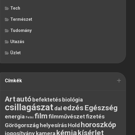
Tech
Természet
Tudomány
Utazás
Üzlet
Címkék
Art
autó
befektetés
biológia
csillagászat
edzés
Egészség
dal
film
energia
filmművészet
fizetés
Felni
horoszkóp
Görögország
helyesírás
Hold
kémia
kísérlet
jogosítvány
kamera