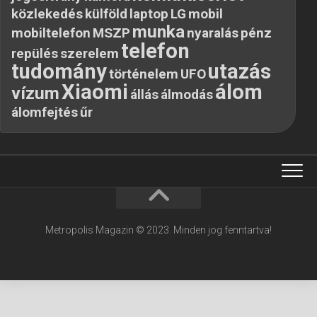
közlekedés
külföld
laptop
LG
mobil
munka
mobiltelefon
MSZP
nyaralás
pénz
telefon
repülés
szerelem
tudomány
utazás
történelem
UFO
Xiaomi
álom
vízum
állás
álmodás
álomfejtés
űr
Metropolis Magazin © 2023. Minden jog fenntartva!