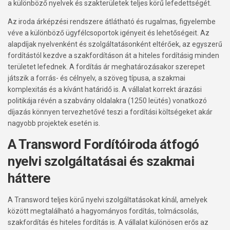
a különböző nyelvek és szakterületek teljes körű lefedettségét.
Az iroda árképzési rendszere átlátható és rugalmas, figyelembe
véve a különböző ügyfélcsoportok igényeit és lehetőségeit. Az
alapdíjak nyelvenként és szolgáltatásonként eltérőek, az egyszerű
fordítástól kezdve a szakfordításon át a hiteles fordításig minden
területet lefednek. A fordítás ár meghatározásakor szerepet
játszik a forrás- és célnyelv, a szöveg típusa, a szakmai
komplexitás és a kívánt határidő is. A vállalat korrekt árazási
politikája révén a szabvány oldalakra (1250 leütés) vonatkozó
díjazás könnyen tervezhetővé teszi a fordítási költségeket akár
nagyobb projektek esetén is.
A Transword Fordítóiroda átfogó
nyelvi szolgáltatásai és szakmai
háttere
A Transword teljes körű nyelvi szolgáltatásokat kínál, amelyek
között megtalálható a hagyományos fordítás, tolmácsolás,
szakfordítás és hiteles fordítás is. A vállalat különösen erős az